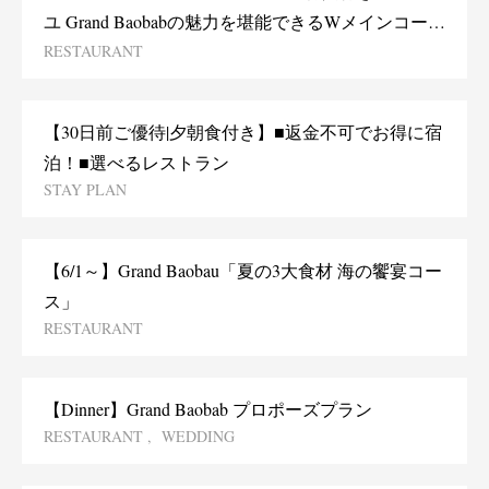
ユ Grand Baobabの魅力を堪能できるWメインコース
RESTAURANT
（全6品）
【30日前ご優待|夕朝食付き】■返金不可でお得に宿
泊！■選べるレストラン
STAY PLAN
【6/1～】Grand Baobau「夏の3大食材 海の饗宴コー
ス」
RESTAURANT
【Dinner】Grand Baobab プロポーズプラン
RESTAURANT
WEDDING