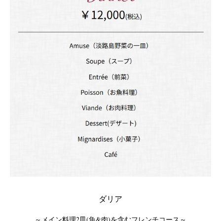
ダリア
～メイン料理2皿(魚&肉)を含むフレンチコース～